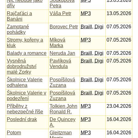
Nic nebude jako
Soukupová
MP3
13.05.2026
dřív
Petra
Rajčaťáci a
Váša Petr
MP3
13.05.2026
Banáni
Zamotané
Borovec Petr
Braill
,
Digi
07.05.2026
pohádky
Stromy, kořeny a
Míková
MP3
07.05.2026
kluk
Marka
Balady a romance
Neruda Jan
Braill
,
Digi
07.05.2026
Vysněná
Pavlíková
Braill
,
Digi
07.05.2026
dobrodružství
Vendula
malé Zorky
Školnice Valerie
Pospíšilová
Braill
,
Digi
07.05.2026
odhalena
Zuzana
Školnice Valerie v
Pospíšilová
Braill
,
Digi
07.05.2026
podezření
Zuzana
Příběhy z
Tolkien John
MP3
23.04.2026
nebezpečné říše
Ronald R.
Poslední drak
De Quincey
MP3
16.04.2026
A.
Potom
Gleitzman
MP3
16.04.2026