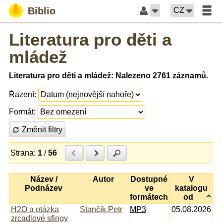
Biblio
CZ
Literatura pro děti a
mládež
Literatura pro děti a mládež: Nalezeno 2761 záznamů.
Řazení:
Formát:
Změnit filtry
Strana:
1
/
56
Předchozí
Další
Hledat
Název /
Autor
Dostupné
V
Podnázev
ve
katalogu
formátech
od
H2O a otázka
Stančík Petr
MP3
05.08.2026
zrcadlové sfingy