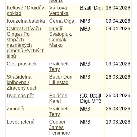
Morris
Keltové / Druidův
Válková
Braill
,
Digi
16.04.2026
poklad
Veronika
Kouzelná baterka
Černá Olga
MP3
09.04.2026
Ostrov Uctívačů
Hrnčíř
MP3
09.04.2026
Ginga / Po
Svatopluk
,
stopách
Čermák
neznámých
Marko
příběhů Rychlých
šípů
Otec prasátek
Pratchett
MP3
09.04.2026
Terry
Strašidelná
Butler Dori
MP3
26.03.2026
knihovna /
Hillestad
Ztracený duch
Bylo nás pět
Poláček
CD
,
Braill
,
26.03.2026
Karel
Digi
,
MP3
Zimoděj
Pratchett
MP3
26.03.2026
Terry
Lovec jelenů
Cooper
MP3
19.03.2026
James
Fenimore