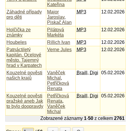
Kateřina
Záhadné případy
Major
MP3
12.02.2026
pro děti
Jaroslav
,
Piskač Alan
Holčička ze
Pilátová
MP3
12.02.2026
známky
Markéta
Houbeles
Rillich Ivan
MP3
12.02.2026
Patnáctiletý
Verne Jules
MP3
12.02.2026
kapitán. Ocelové
město. Tajemný
hrad v Karpatech
Kouzelné pověsti
Vaněček
Braill
,
Digi
05.02.2026
našich krajů
Michal
,
Petříčková
Renata
Kouzelné pověsti
Petříčková
Braill
,
Digi
05.02.2026
pražské aneb Jak
Renata
,
to bylo doopravdy
Vaněček
Michal
Zobrazené záznamy
1
-
50
z celkem
2761