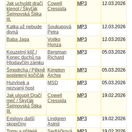
Jak uchvátit dračí
Cowell
MP3
12.03.2026
klenot / Škyťák
Cressida
Šelmovská Štika
III.
Katka už nebude
Soukupová
MP3
12.03.2026
divná
Petra
Baba Jaga
Vojtko
MP3
12.03.2026
Honza
Kouzelný klíč /
Bergman
MP3
05.03.2026
Konec duchů na
Richard
Hlodavčím zámku
Šmodrcha / Pěkně
Kimpton
MP3
05.03.2026
popletený kočičák
Archie
Hurvínek a
MSD
MP3
05.03.2026
nezvaný host
Jak uloupit Dračí
Cowell
MP3
19.02.2026
meč / Škyťák
Cressida
Šelmovská Štika
III.
Emilovy další
Lindgren
MP3
19.02.2026
skopičiny
Astrid
Tomy a přátelé
Sedláčková
MP3
19.02.2026