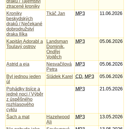
draků / Tajemství
ztracené kroniky
Kroniky
Tkáč Jan
MP3
11.06.2026
beskydských
draků / Nečekané
dobrodružství
draka Ilíka
Kapitán Adorabl a
Landsman
MP3
05.06.2026
Toulavý ostrov
Dominik
,
Ondřej
Vojtěch
Astrid a eja
Nesvačilová
MP3
05.06.2026
Petra
Byl jednou jeden
Sládek Karel
CD
,
MP3
05.06.2026
úl
Pohádky tisíce a
MP3
21.05.2026
jedné noci / Výběr
z úspěšného
rozhlasového
cyklu
Šach a mat
Hazelwood
MP3
13.05.2026
Ali