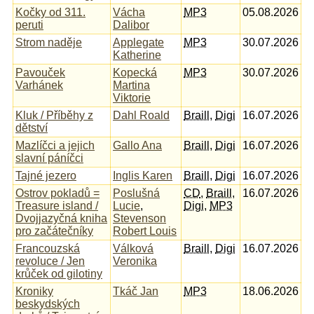
Kočky od 311.
Vácha
MP3
05.08.2026
peruti
Dalibor
Strom naděje
Applegate
MP3
30.07.2026
Katherine
Pavouček
Kopecká
MP3
30.07.2026
Varhánek
Martina
Viktorie
Kluk / Příběhy z
Dahl Roald
Braill
,
Digi
16.07.2026
dětství
Mazlíčci a jejich
Gallo Ana
Braill
,
Digi
16.07.2026
slavní páníčci
Tajné jezero
Inglis Karen
Braill
,
Digi
16.07.2026
Ostrov pokladů =
Poslušná
CD
,
Braill
,
16.07.2026
Treasure island /
Lucie
,
Digi
,
MP3
Dvojjazyčná kniha
Stevenson
pro začátečníky
Robert Louis
Francouzská
Válková
Braill
,
Digi
16.07.2026
revoluce / Jen
Veronika
krůček od gilotiny
Kroniky
Tkáč Jan
MP3
18.06.2026
beskydských