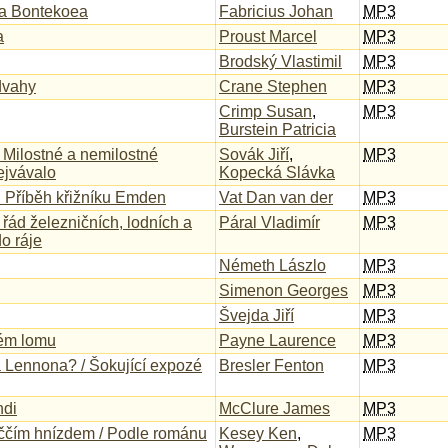
na Bontekoea
Fabricius Johan
MP3
a
Proust Marcel
MP3
Brodský Vlastimil
MP3
dvahy
Crane Stephen
MP3
Crimp Susan
,
MP3
Burstein Patricia
/ Milostné a nemilostné
Sovák Jiří
,
MP3
ejvávalo
Kopecká Slávka
: Příběh křižníku Emden
Vat Dan van der
MP3
í řád železničních, lodních a
Páral Vladimír
MP3
o ráje
Németh Lászlo
MP3
Simenon Georges
MP3
Švejda Jiří
MP3
vém lomu
Payne Laurence
MP3
 Lennona? / Šokující expozé
Bresler Fenton
MP3
ndi
McClure James
MP3
aččím hnízdem / Podle románu
Kesey Ken
,
MP3