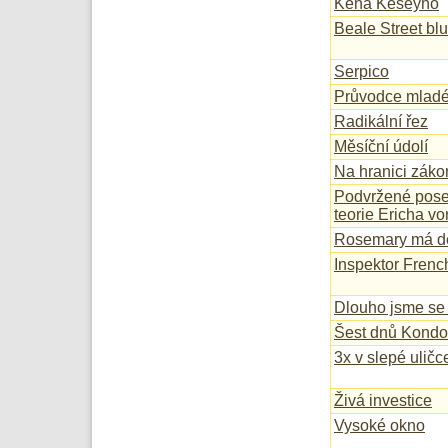
Kena Keseyho
Beale Street bl
Serpico
Průvodce mlad
Radikální řez
Měsíční údolí
Na hranici záko
Podvržené posel
teorie Ericha v
Rosemary má dě
Inspektor Frenc
Dlouho jsme se 
Šest dnů Kondo
3x v slepé uličc
Živá investice
Vysoké okno