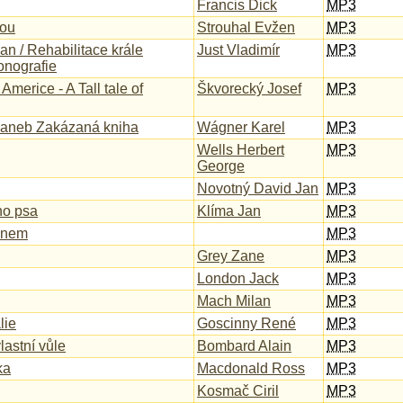
Francis Dick
MP3
kou
Strouhal Evžen
MP3
an / Rehabilitace krále
Just Vladimír
MP3
onografie
Americe - A Tall tale of
Škvorecký Josef
MP3
s aneb Zakázaná kniha
Wágner Karel
MP3
Wells Herbert
MP3
George
Novotný David Jan
MP3
ho psa
Klíma Jan
MP3
oknem
MP3
Grey Zane
MP3
London Jack
MP3
Mach Milan
MP3
lie
Goscinny René
MP3
lastní vůle
Bombard Alain
MP3
ka
Macdonald Ross
MP3
Kosmač Ciril
MP3