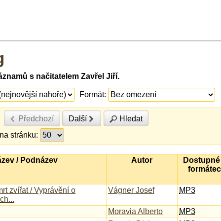
g
znamů s načitatelem Zavřel Jiří.
Formát:
Předchozí
Další
Hledat
na stránku:
zev / Podnázev
Autor
Dostupné
formáte
mrt zvířat / Vyprávění o
Vágner Josef
MP3
ch...
Moravia Alberto
MP3