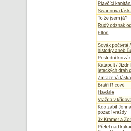
Plavčíci kapitá
Swannova lásk
To že jsem já?
Rudý odznak o
Elton
Sovák počtvrté 
historky aneb B
Poslední korzár
Katapult / Jízdn
leteckých drah d
Zmrazená láska
Bratři Ricové
Havárie
Vražda v křído
Kdo zabil Johna
pozadí vraždy
3x Kramer a Zo
Přelet nad kuk