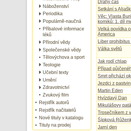
Drahý čas
Náboženství
Setkání s Aljaš
Periodika
Věc: Vlasta Buri
Populárně-naučná
komiků: 1. díl m
Příbalové informace
Velká povídka o 
America
léků
Liber prohibitu
Přírodní vědy
Válka světů
Společenské vědy
Tělovýchova a sport
Jak rodí chlap
Teologie
Případ půjčené
Učební texty
Smrt přichází 
Umění
Jezdci z pastvin
Zdravotnictví
Martin Eden
Zvukový film
Hvízdavý Dan
Rejstřík autorů
Mikulášovy patá
Rejstřík načitatelů
Trosečníkem z v
Nové tituly v katalogu
Šípková Růžen
Tituly na prodej
Jarní den