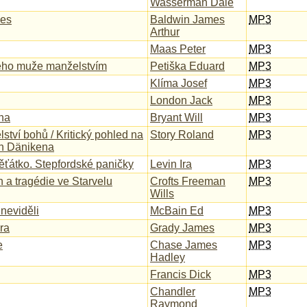
Wasserman Dale
ues
Baldwin James
MP3
Arthur
Maas Peter
MP3
ého muže manželstvím
Petiška Eduard
MP3
Klíma Josef
MP3
London Jack
MP3
na
Bryant Will
MP3
ství bohů / Kritický pohled na
Story Roland
MP3
on Dänikena
ťátko. Stepfordské paničky
Levin Ira
MP3
h a tragédie ve Starvelu
Crofts Freeman
MP3
Wills
neviděli
McBain Ed
MP3
ra
Grady James
MP3
e
Chase James
MP3
Hadley
Francis Dick
MP3
Chandler
MP3
Raymond