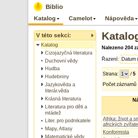
Biblio
Katalog
Camelot
Nápověda
Katalo
V této sekci:
Katalog
Nalezeno 204 zá
Cizojazyčná literatura
Řazení:
Duchovní vědy
Hudba
Strana:
/
5
Hudebniny
Počet záznamů 
Jazykověda a
literár.věda
Krásná literatura
Ná
Literatura pro děti a
mládež
Afrika: život a s
Liter. pro podnikatele
afrických zvířate
Mapy, Atlasy
Konformista
Matematické vědy