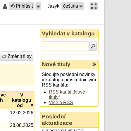
Přihlásit
Jazyk:
čeština
Vyhledat v katalogu
Změnit filtry
Nové tituly
Sledujte poslední novinky
v katalogu prostřednictvím
RSS kanálu:
RSS kanál „Nové
 ve
V
tituly“
ch
katalogu
Více o RSS
od
12.02.2026
Poslední
aktualizace
28.08.2025