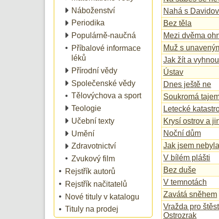
Náboženství
Nahá s Davido
Periodika
Bez těla
Populárně-naučná
Mezi dvěma ohn
Muž s unavený
Příbalové informace
léků
Jak žít a vyhno
Přírodní vědy
Ústav
Společenské vědy
Dnes ještě ne
Tělovýchova a sport
Soukromá tajem
Teologie
Letecké katastro
Učební texty
Krysí ostrov a j
Noční dům
Umění
Jak jsem nebyla
Zdravotnictví
V bílém plášti
Zvukový film
Bez duše
Rejstřík autorů
V temnotách
Rejstřík načitatelů
Zavátá sněhem
Nové tituly v katalogu
Vražda pro štěst
Tituly na prodej
Ostrozrak