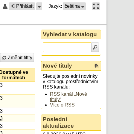
Přihlásit
Jazyk:
čeština
Vyhledat v katalogu
Změnit filtry
Nové tituly
Dostupné ve
Sledujte poslední novinky
formátech
v katalogu prostřednictvím
3
RSS kanálu:
RSS kanál „Nové
3
tituly“
Více o RSS
3
3
Poslední
aktualizace
3
3