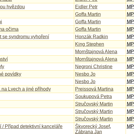
vou hvězdou
Eidler Petr
MP
Goffa Martin
MP
i
Goffa Martin
MP
ma očima
Goffa Martin
MP
ut se syndromu vyhoření
Honzák Radkin
MP
King Stephen
MP
Mornštajnová Alena
MP
ství
Mornštajnová Alena
MP
fy
Negroni Christine
MP
iné povídky
Nesbo Jo
MP
Nesbo Jo
MP
 na Lvech a jiné příhody
Preissová Martina
MP
Soukupová Petra
MP
Stručovský Martin
MP
Stručovský Martin
MP
Stručovský Martin
MP
í / Případ detektivní kanceláře
Škvorecký Josef
,
MP
Zábrana Jan