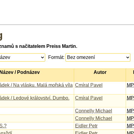
g
namů s načitatelem Preiss Martin.
Formát:
Název / Podnázev
Autor
dek / Na vlásku. Malá mořská víla
Cmíral Pavel
MP
dek / Ledové království. Dumbo.
Cmíral Pavel
MP
Connelly Michael
MP
Connelly Michael
MP
S.?
Eidler Petr
MP
vraždí
Eidler Petr
MP