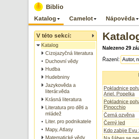
Biblio
Katalog
Camelot
Nápověda
Katalo
V této sekci:
Katalog
Nalezeno 29 záz
Cizojazyčná literatura
Řazení:
Duchovní vědy
Hudba
Hudebniny
Jazykověda a
Pokladnice pohá
literár.věda
Ariel. Popelka
Krásná literatura
Pokladnice pohá
Pinocchio
Literatura pro děti a
mládež
Černá ozvěna
Liter. pro podnikatele
Černý led
Mapy, Atlasy
Kdo zabije Evu 
Matematické vědy
Na šábes se ne