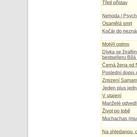
Třetí přístav
Nehoda / Psycho
Osamělá smrt
Kočár do nezn
Motýlí ostrov
Dívka se žirafím
bestselleru Bíl
Černá žena od 
Poslední dopis 
Zmizení Samant
Jeden plus jed
V utajení
Manželé odvedl
Život po tobě
Muchachas (mu
Na shledanou, d