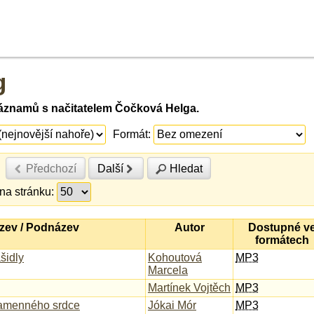
g
áznamů s načitatelem Čočková Helga.
Formát:
Předchozí
Další
Hledat
na stránku:
zev / Podnázev
Autor
Dostupné v
formátech
ašidly
Kohoutová
MP3
Marcela
Martínek Vojtěch
MP3
amenného srdce
Jókai Mór
MP3