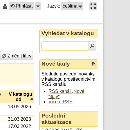
Přihlásit
Jazyk:
čeština
Vyhledat v katalogu
Změnit filtry
Nové tituly
Sledujte poslední novinky
v katalogu prostřednictvím
RSS kanálu:
RSS kanál „Nové
e
V katalogu
tituly“
od
Více o RSS
13.05.2026
Poslední
31.03.2023
aktualizace
17.03.2022