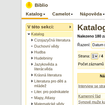
Biblio
Katalog
Camelot
Nápověda
Katalo
V této sekci:
Katalog
Nalezeno 180 z
Cizojazyčná literatura
Řazení:
Duchovní vědy
Hudba
Strana:
/
4
Hudebniny
Počet záznamů 
Jazykověda a
literár.věda
Krásná literatura
Ná
Literatura pro děti a
mládež
Interview se str
Liter. pro podnikatele
Kamenný řád
Mapy, Atlasy
Synové muže k
Matematické vědy