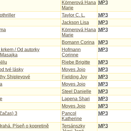
Körnerová Hana
MP3
Marie
thriller
Taylor C. L.
MP3
Jackson Lisa
MP3
áma
Körnerová Hana
MP3
Marie
Bomann Corina
MP3
 krkem / Od autorky
Hofmann
MP3
á Masajka
Corinne
Nilu
Riebe Brigitte
MP3
od tvé lásky
Moyes Jojo
MP3
hy Shipleyové
Fielding Joy
MP3
na
Moyes Jojo
MP3
Steel Danielle
MP3
e
Lapena Shari
MP3
Moyes Jojo
MP3
čačas) 3
Pancol
MP3
Katherine
rahá. Píseň o kopretině
Tersánszky
MP3