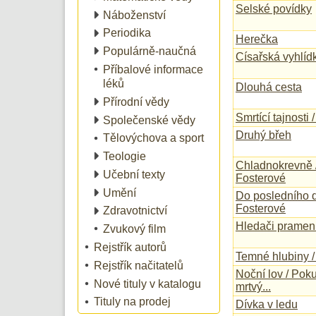
Selské povídky
Náboženství
Periodika
Herečka
Populárně-naučná
Císařská vyhlíd
Příbalové informace
léků
Dlouhá cesta
Přírodní vědy
Smrtící tajnosti
Společenské vědy
Druhý břeh
Tělovýchova a sport
Teologie
Chladnokrevně /
Učební texty
Fosterové
Umění
Do posledního d
Fosterové
Zdravotnictví
Hledači pramen
Zvukový film
Rejstřík autorů
Temné hlubiny /
Rejstřík načitatelů
Noční lov / Poku
Nové tituly v katalogu
mrtvý...
Tituly na prodej
Dívka v ledu