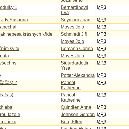
Józsi Jenö
todůlky 1
Bernardinová
MP3
Eva
Lady Susanna
Seymour Joan
MP3
 zanechal
Moyes Jojo
MP3
ak nebesa krásných křídel
Schmiedt Jiří
MP3
Moyes Jojo
MP3
ním svitu
Bomann Corina
MP3
znala
Moyes Jojo
MP3
 všechny
Sigurdardóttir
MP3
Yrsa
y
Potter Alexandra
MP3
čačas) 2
Pancol
MP3
Katherine
čačas)
Pancol
MP3
Katherine
 chleba
Quindlen Anna
MP3
rou fazole
Johnson Gordon
MP3
, miláčku
Berg Ellen
MP3
riku
Fielding Helen
MP3