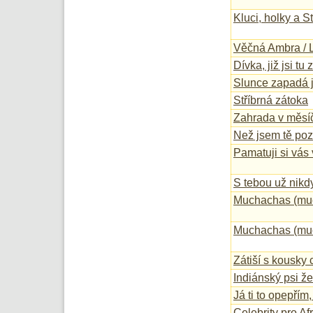
Kluci, holky a S
Věčná Ambra / 
Dívka, již jsi tu
Slunce zapadá j
Stříbrná zátoka
Zahrada v měsíč
Než jsem tě po
Pamatuji si vás
S tebou už nikd
Muchachas (mu
Muchachas (mu
Zátiší s kousky
Indiánský psi že
Já ti to opepřím
Celebrity pro Af