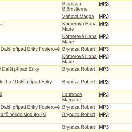
Björnson
MP3
Björnstjerne
Váňová Magda
MP3
ka
Körnerová Hana
MP3
Marie
Körnerová Hana
MP3
Marie
 / Další případ Eriky Fosterové
Bryndza Robert
MP3
Körnerová Hana
MP3
Marie
 Další případ Eriky
Bryndza Robert
MP3
echu / Další případ Eriky
Bryndza Robert
MP3
ů
Laurence
MP3
Margaret
 Další případ Eriky Fosterové
Bryndza Robert
MP3
d tě někdo sleduje, jsi
Bryndza Robert
MP3
Bryndza Robert
MP3